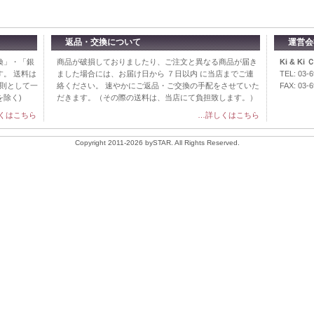
返品・交換について
運営会
換」・「銀
商品が破損しておりましたり、ご注文と異なる商品が届き
Ki & Ki
。 送料は
ました場合には、お届け日から ７日以内 に当店までご連
TEL: 03-
原則として一
絡ください。 速やかにご返品・ご交換の手配をさせていた
FAX: 03-
を除く)
だきます。（その際の送料は、当店にて負担致します。）
くはこちら
…詳しくはこちら
Copyright 2011-2026 bySTAR. All Rights Reserved.